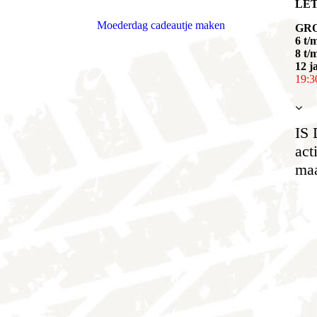
LET
Plattegrond deelnemers
Moederdag cadeautje maken
GR
6 t/
8 t/
Foto's 1e editie - 3 juli 2021
12 j
19:3
Foto's 2e editie - 2 oktober 2021
Foto's 3e editie - 2 juli 2022
IS
act
maa