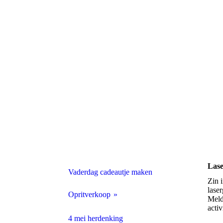
Las
Vaderdag cadeautje maken
Zin 
laser
Opritverkoop
Meld
acti
Aanmeldformulier
4 mei herdenking