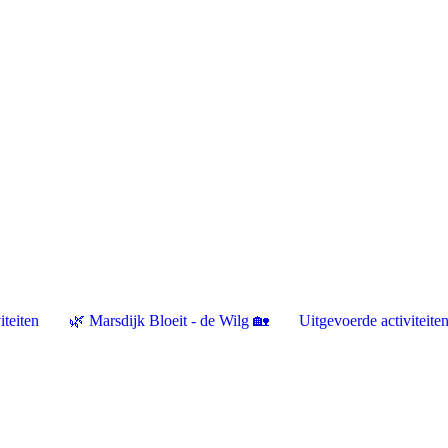
iteiten
🌿 Marsdijk Bloeit - de Wilg 🏡
Uitgevoerde activiteite