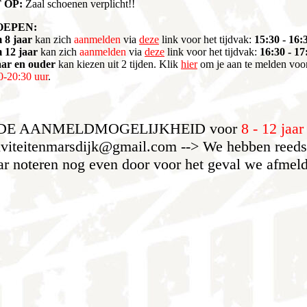
 OP:
Zaal schoenen verplicht!!
OEPEN:
m 8 jaar
kan zich
aanmelden
via
deze
link voor het tijdvak:
15:30 - 16:
m 12 jaar
kan zich
aanmelden
via
deze
link voor het tijdvak:
16:30 - 17
aar en ouder
kan kiezen uit 2 tijden. Klik
hier
om je aan te melden vo
0-20:30 uur
.
 DE AANMELDMOGELIJKHEID voor
8 - 12 jaa
iviteitenmarsdijk@gmail.com --> We hebben reeds 1
r noteren nog even door voor het geval we afmeld