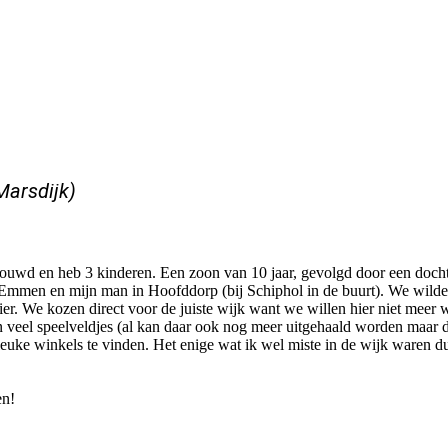
 Marsdijk)
trouwd en heb 3 kinderen. Een zoon van 10 jaar, gevolgd door een doch
n Emmen en mijn man in Hoofddorp (bij Schiphol in de buurt). We wil
ier. We kozen direct voor de juiste wijk want we willen hier niet meer
en veel speelveldjes (al kan daar ook nog meer uitgehaald worden maar
e leuke winkels te vinden. Het enige wat ik wel miste in de wijk waren 
en!