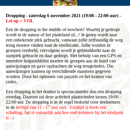
Dropping - zaterdag 6 november 2021 (19:00 - 22:00 uur) -
Let op = VOL
Een de dropping in the middle of nowhere! Waarbij je gedropt
wordt in de natuur of het platteland
of...!
Je groep wordt naar
een onbekende plek gebracht, vanwaar jullie zelfstandig de weg
terug moeten vinden naar de eindlocatie. Jullie worden in
groepen verdeeld, vervolgens wordt je geblinddoekt naar de
startplek gebracht en daar gedropt. Met behulp van een GPS en
meerdere hulpmiddelen moeten de groepen aan de hand van
aanwijzingen en gave opdrachten de weg terugvinden. Die
aanwijzingen kunnen op verschillende manieren gegeven
worden. Door h
et oplossen van puzzels en het kraken van
codes.
Een dropping in het donker is spectaculairder dan een dropping
overdag. Daarom zal deze activiteit plaatsvinden tussen 19:00 -
22:00 uur. De dropping is in de regel bedoeld voor deelnemers
in de
leeftijd van 11 - 17 jaar oud. Eindtijd is deels een
schatting, ligt er natuurlijk aan hoe snel iedereen bij het eindpunt
is :-)